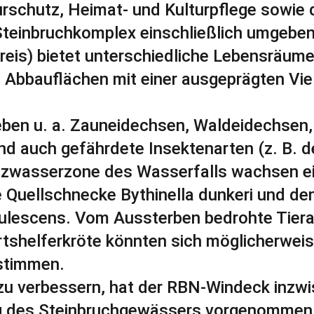
rschutz, Heimat- und Kulturpflege sowie d
Steinbruchkomplex einschließlich umgeben
reis) bietet unterschiedliche Lebensräume
Abbauflächen mit einer ausgeprägten Vielf
eben u. a. Zauneidechsen, Waldeidechsen,
nd auch gefährdete Insektenarten (z. B. d
itzwasserzone des Wasserfalls wachsen e
 Quellschnecke Bythinella dunkeri und de
rulescens. Vom Aussterben bedrohte Tiera
tshelferkröte könnten sich möglicherweis
stimmen.
 verbessern, hat der RBN-Windeck inzwis
 des Steinbruchgewässers vorgenommen 