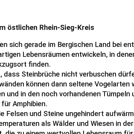
im östlichen Rhein-Sieg-Kreis
nnen sich gerade im Bergischen Land bei 
rtigen Lebensräumen entwickeln, in denen
kzugsort finden.
, dass Steinbrüche nicht verbuschen dürf
ilwänden können dann seltene Vogelarten
den und in den noch vorhandenen Tümpeln 
für Amphibien.
ie Felsen und Steine ungehindert aufwärm
Temperaturen als Wälder und Wiesen in de
t, die zu einem wertvollen Lebensraum fü