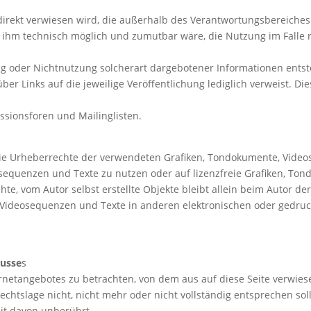
indirekt verwiesen wird, die außerhalb des Verantwortungsbereiches
 ihm technisch möglich und zumutbar wäre, die Nutzung im Falle r
 oder Nichtnutzung solcherart dargebotener Informationen entstehe
ber Links auf die jeweilige Veröffentlichung lediglich verweist. D
ssionsforen und Mailinglisten.
en die Urheberrechte der verwendeten Grafiken, Tondokumente, Vid
eosequenzen und Texte zu nutzen oder auf lizenzfreie Grafiken, T
hte, vom Autor selbst erstellte Objekte bleibt allein beim Autor der
Videosequenzen und Texte in anderen elektronischen oder gedruck
lusse
s
ternetangebotes zu betrachten, von dem aus auf diese Seite verwies
chtslage nicht, nicht mehr oder nicht vollständig entsprechen soll
eit davon unberührt.